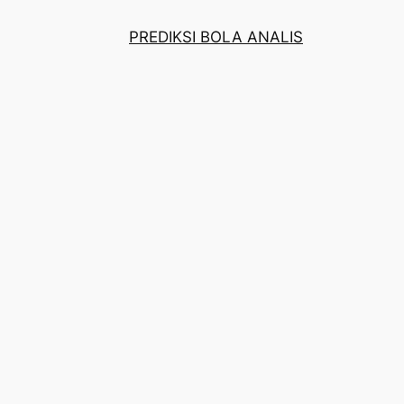
PREDIKSI BOLA ANALIS