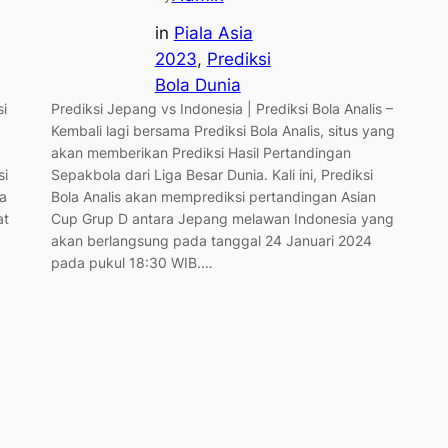
in
Piala Asia
2023
, 
Prediksi
Bola Dunia
si
Prediksi Jepang vs Indonesia | Prediksi Bola Analis –
Kembali lagi bersama Prediksi Bola Analis, situs yang
akan memberikan Prediksi Hasil Pertandingan
si
Sepakbola dari Liga Besar Dunia. Kali ini, Prediksi
ra
Bola Analis akan memprediksi pertandingan Asian
at
Cup Grup D antara Jepang melawan Indonesia yang
akan berlangsung pada tanggal 24 Januari 2024
pada pukul 18:30 WIB.…