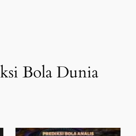
ksi Bola Dunia