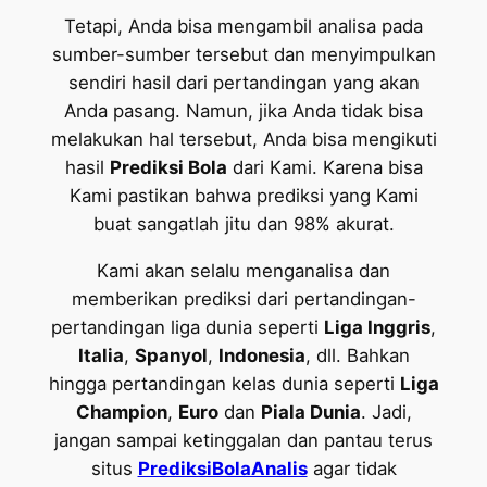
Tetapi, Anda bisa mengambil analisa pada
sumber-sumber tersebut dan menyimpulkan
sendiri hasil dari pertandingan yang akan
Anda pasang. Namun, jika Anda tidak bisa
melakukan hal tersebut, Anda bisa mengikuti
hasil
Prediksi Bola
dari Kami. Karena bisa
Kami pastikan bahwa prediksi yang Kami
buat sangatlah jitu dan 98% akurat.
Kami akan selalu menganalisa dan
memberikan prediksi dari pertandingan-
pertandingan liga dunia seperti
Liga Inggris
,
Italia
,
Spanyol
,
Indonesia
, dll. Bahkan
hingga pertandingan kelas dunia seperti
Liga
Champion
,
Euro
dan
Piala Dunia
. Jadi,
jangan sampai ketinggalan dan pantau terus
situs
PrediksiBolaAnalis
agar tidak