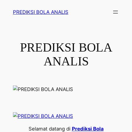
Lewati
PREDIKSI BOLA ANALIS
ke
konten
PREDIKSI BOLA
ANALIS
Selamat datang di
Prediksi Bola