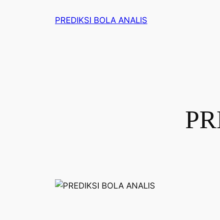
Lewati
PREDIKSI BOLA ANALIS
ke
konten
PR