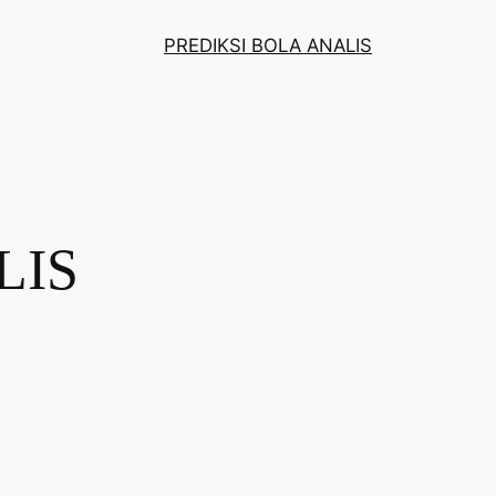
PREDIKSI BOLA ANALIS
LIS