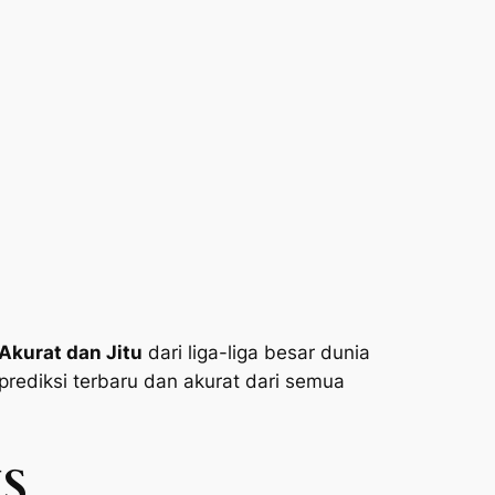
 Akurat dan Jitu
dari liga-liga besar dunia
-prediksi terbaru dan akurat dari semua
IS