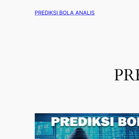
Lewati
PREDIKSI BOLA ANALIS
ke
konten
PR