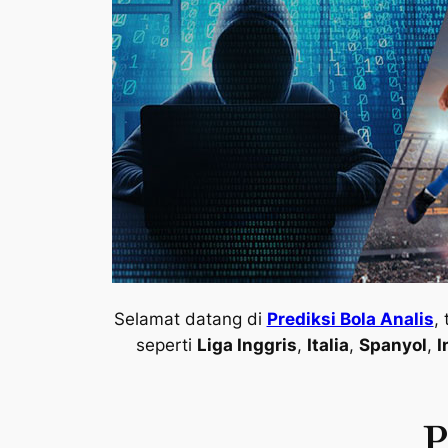
Selamat datang di
Prediksi Bola Analis
,
seperti
Liga Inggris
,
Italia
,
Spanyol
,
I
P