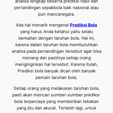
analisa lengkap beserta prediksi hasil dari
pertandingan sepakbola baik nasional atau
pun mancanegara.
Ada hal menarik mengenai
Prediksi Bola
yang harus Anda ketahui yaitu selalu
berkaitan dengan taruhan bola. Hal ini,
karena dalam taruhan bola membutuhkan
analisa pada pertandingan tersebut agar bisa
menang dan pastinya setiap orang
menginginkan hal tersebut. Karena itulah,
Prediksi bola banyak dicari oleh banyak
pemain taruhan bola.
Setiap orang yang melakukan taruhan bola,
pasti akan mencari sumber-sumber prediksi
bola terpercaya yang memberikan tebakan
yang jitu dan akurat. Terlebih lagi, untuk