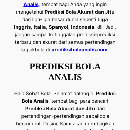
Analis
, tempat bagi Anda yang ingin
mengetahui
Prediksi Bola Akurat dan Jitu
dari liga-liga besar dunia seperti
Liga
Inggris
,
Italia
,
Spanyol
,
Indonesia
, dll. Jadi,
jangan sampai ketinggalan prediksi-prediksi
terbaru dan akurat dari semua pertandingan
sepakbola di
prediksibolaanalis.com
.
PREDIKSI BOLA
ANALIS
Halo Sobat Bola, Selamat datang di
Prediksi
Bola Analis
, tempat bagi para pencari
Prediksi Bola Akurat dan Jitu
dari
pertandingan-pertandingan sepakbola
berkumpul. Di sini, Kami akan membagikan