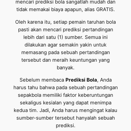
mencari prediksi bola sangatlah mudah dan
tidak memakai biaya apapun, alias GRATIS.
Oleh karena itu, setiap pemain taruhan bola
pasti akan mencari prediksi pertandingan
lebih dari satu (1) sumber. Semua ini
dilakukan agar semakin yakin untuk
memasang pada sebuah pertandingan
tersebut dan meraih keuntungan yang
banyak.
Sebelum membaca
Prediksi Bola
, Anda
harus tahu bahwa pada sebuah pertandingan
sepakbola memiliki faktor keberuntungan
sekaligus kesialan yang dapat menimpa
kedua tim. Jadi, Anda harus mengingat kalau
sumber-sumber tersebut hanyalah sebuah
prediksi.