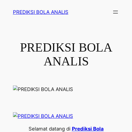
Lewati
PREDIKSI BOLA ANALIS
ke
konten
PREDIKSI BOLA
ANALIS
Selamat datang di
Prediksi Bola