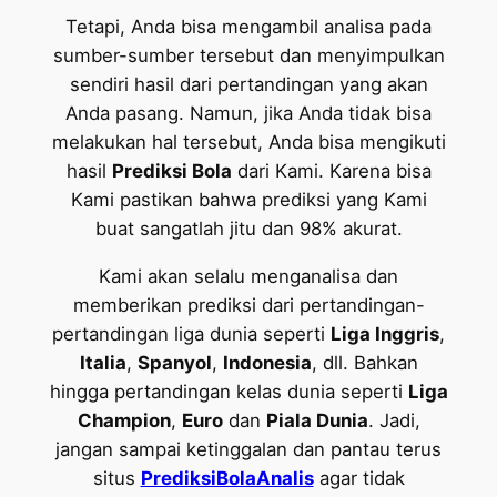
Tetapi, Anda bisa mengambil analisa pada
sumber-sumber tersebut dan menyimpulkan
sendiri hasil dari pertandingan yang akan
Anda pasang. Namun, jika Anda tidak bisa
melakukan hal tersebut, Anda bisa mengikuti
hasil
Prediksi Bola
dari Kami. Karena bisa
Kami pastikan bahwa prediksi yang Kami
buat sangatlah jitu dan 98% akurat.
Kami akan selalu menganalisa dan
memberikan prediksi dari pertandingan-
pertandingan liga dunia seperti
Liga Inggris
,
Italia
,
Spanyol
,
Indonesia
, dll. Bahkan
hingga pertandingan kelas dunia seperti
Liga
Champion
,
Euro
dan
Piala Dunia
. Jadi,
jangan sampai ketinggalan dan pantau terus
situs
PrediksiBolaAnalis
agar tidak