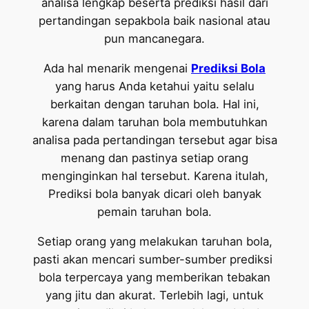
analisa lengkap beserta prediksi hasil dari
pertandingan sepakbola baik nasional atau
pun mancanegara.
Ada hal menarik mengenai
Prediksi Bola
yang harus Anda ketahui yaitu selalu
berkaitan dengan taruhan bola. Hal ini,
karena dalam taruhan bola membutuhkan
analisa pada pertandingan tersebut agar bisa
menang dan pastinya setiap orang
menginginkan hal tersebut. Karena itulah,
Prediksi bola banyak dicari oleh banyak
pemain taruhan bola.
Setiap orang yang melakukan taruhan bola,
pasti akan mencari sumber-sumber prediksi
bola terpercaya yang memberikan tebakan
yang jitu dan akurat. Terlebih lagi, untuk