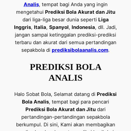
Analis
, tempat bagi Anda yang ingin
mengetahui
Prediksi Bola Akurat dan Jitu
dari liga-liga besar dunia seperti
Liga
Inggris
,
Italia
,
Spanyol
,
Indonesia
, dll. Jadi,
jangan sampai ketinggalan prediksi-prediksi
terbaru dan akurat dari semua pertandingan
sepakbola di
prediksibolaanalis.com
.
PREDIKSI BOLA
ANALIS
Halo Sobat Bola, Selamat datang di
Prediksi
Bola Analis
, tempat bagi para pencari
Prediksi Bola Akurat dan Jitu
dari
pertandingan-pertandingan sepakbola
berkumpul. Di sini, Kami akan membagikan