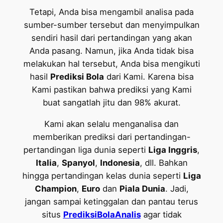
Tetapi, Anda bisa mengambil analisa pada
sumber-sumber tersebut dan menyimpulkan
sendiri hasil dari pertandingan yang akan
Anda pasang. Namun, jika Anda tidak bisa
melakukan hal tersebut, Anda bisa mengikuti
hasil
Prediksi Bola
dari Kami. Karena bisa
Kami pastikan bahwa prediksi yang Kami
buat sangatlah jitu dan 98% akurat.
Kami akan selalu menganalisa dan
memberikan prediksi dari pertandingan-
pertandingan liga dunia seperti
Liga Inggris
,
Italia
,
Spanyol
,
Indonesia
, dll. Bahkan
hingga pertandingan kelas dunia seperti
Liga
Champion
,
Euro
dan
Piala Dunia
. Jadi,
jangan sampai ketinggalan dan pantau terus
situs
PrediksiBolaAnalis
agar tidak