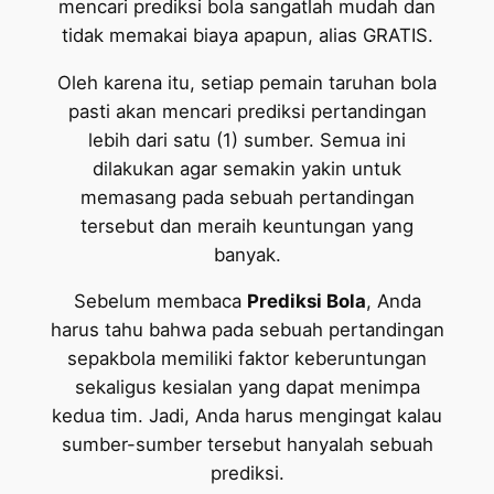
mencari prediksi bola sangatlah mudah dan
tidak memakai biaya apapun, alias GRATIS.
Oleh karena itu, setiap pemain taruhan bola
pasti akan mencari prediksi pertandingan
lebih dari satu (1) sumber. Semua ini
dilakukan agar semakin yakin untuk
memasang pada sebuah pertandingan
tersebut dan meraih keuntungan yang
banyak.
Sebelum membaca
Prediksi Bola
, Anda
harus tahu bahwa pada sebuah pertandingan
sepakbola memiliki faktor keberuntungan
sekaligus kesialan yang dapat menimpa
kedua tim. Jadi, Anda harus mengingat kalau
sumber-sumber tersebut hanyalah sebuah
prediksi.