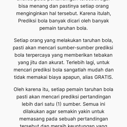
bisa menang dan pastinya setiap orang
menginginkan hal tersebut. Karena itulah,
Prediksi bola banyak dicari oleh banyak
pemain taruhan bola.
Setiap orang yang melakukan taruhan bola,
pasti akan mencari sumber-sumber prediksi
bola terpercaya yang memberikan tebakan
yang jitu dan akurat. Terlebih lagi, untuk
mencari prediksi bola sangatlah mudah dan
tidak memakai biaya apapun, alias GRATIS.
Oleh karena itu, setiap pemain taruhan bola
pasti akan mencari prediksi pertandingan
lebih dari satu (1) sumber. Semua ini
dilakukan agar semakin yakin untuk
memasang pada sebuah pertandingan
tersebut dan meraih keuntungan yang