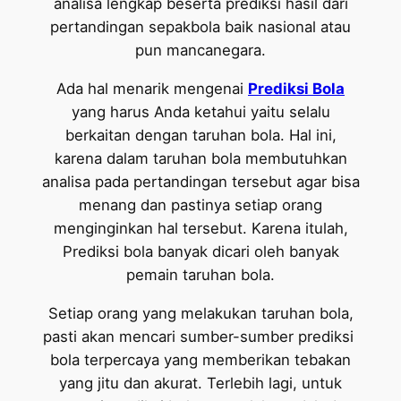
analisa lengkap beserta prediksi hasil dari
pertandingan sepakbola baik nasional atau
pun mancanegara.
Ada hal menarik mengenai
Prediksi Bola
yang harus Anda ketahui yaitu selalu
berkaitan dengan taruhan bola. Hal ini,
karena dalam taruhan bola membutuhkan
analisa pada pertandingan tersebut agar bisa
menang dan pastinya setiap orang
menginginkan hal tersebut. Karena itulah,
Prediksi bola banyak dicari oleh banyak
pemain taruhan bola.
Setiap orang yang melakukan taruhan bola,
pasti akan mencari sumber-sumber prediksi
bola terpercaya yang memberikan tebakan
yang jitu dan akurat. Terlebih lagi, untuk