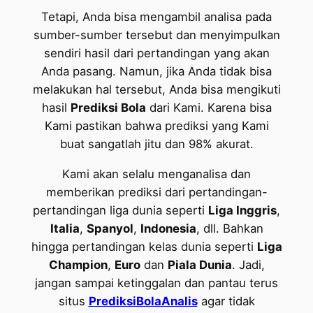
Tetapi, Anda bisa mengambil analisa pada
sumber-sumber tersebut dan menyimpulkan
sendiri hasil dari pertandingan yang akan
Anda pasang. Namun, jika Anda tidak bisa
melakukan hal tersebut, Anda bisa mengikuti
hasil
Prediksi Bola
dari Kami. Karena bisa
Kami pastikan bahwa prediksi yang Kami
buat sangatlah jitu dan 98% akurat.
Kami akan selalu menganalisa dan
memberikan prediksi dari pertandingan-
pertandingan liga dunia seperti
Liga Inggris
,
Italia
,
Spanyol
,
Indonesia
, dll. Bahkan
hingga pertandingan kelas dunia seperti
Liga
Champion
,
Euro
dan
Piala Dunia
. Jadi,
jangan sampai ketinggalan dan pantau terus
situs
PrediksiBolaAnalis
agar tidak