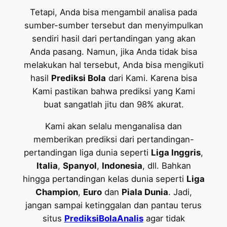
Tetapi, Anda bisa mengambil analisa pada
sumber-sumber tersebut dan menyimpulkan
sendiri hasil dari pertandingan yang akan
Anda pasang. Namun, jika Anda tidak bisa
melakukan hal tersebut, Anda bisa mengikuti
hasil
Prediksi Bola
dari Kami. Karena bisa
Kami pastikan bahwa prediksi yang Kami
buat sangatlah jitu dan 98% akurat.
Kami akan selalu menganalisa dan
memberikan prediksi dari pertandingan-
pertandingan liga dunia seperti
Liga Inggris
,
Italia
,
Spanyol
,
Indonesia
, dll. Bahkan
hingga pertandingan kelas dunia seperti
Liga
Champion
,
Euro
dan
Piala Dunia
. Jadi,
jangan sampai ketinggalan dan pantau terus
situs
PrediksiBolaAnalis
agar tidak