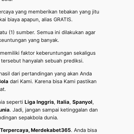
ercaya yang memberikan tebakan yang jitu
kai biaya apapun, alias GRATIS.
satu (1) sumber. Semua ini dilakukan agar
keuntungan yang banyak.
memiliki faktor keberuntungan sekaligus
tersebut hanyalah sebuah prediksi.
asil dari pertandingan yang akan Anda
Bola
dari Kami. Karena bisa Kami pastikan
at.
ia seperti
Liga Inggris
,
Italia
,
Spanyol
,
unia
. Jadi, jangan sampai ketinggalan dan
andingan sepakbola dunia.
a Terpercaya, Merdekabet365
. Anda bisa