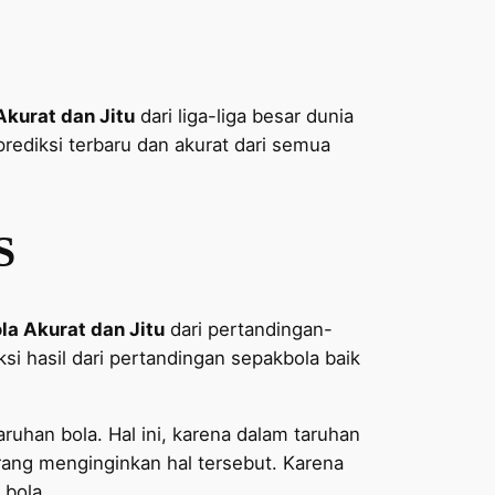
Akurat dan Jitu
dari liga-liga besar dunia
-prediksi terbaru dan akurat dari semua
S
la Akurat dan Jitu
dari pertandingan-
si hasil dari pertandingan sepakbola baik
ruhan bola. Hal ini, karena dalam taruhan
rang menginginkan hal tersebut. Karena
 bola.