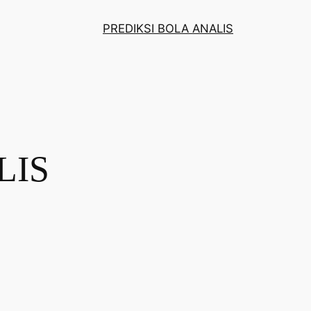
PREDIKSI BOLA ANALIS
LIS