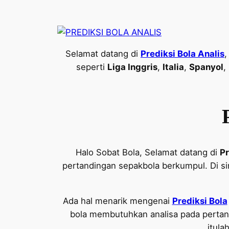
Selamat datang di
Prediksi Bola Analis
,
seperti
Liga Inggris
,
Italia
,
Spanyol
,
Halo Sobat Bola, Selamat datang di
Pr
pertandingan sepakbola berkumpul. Di sin
Ada hal menarik mengenai
Prediksi Bola
bola membutuhkan analisa pada pertand
itula