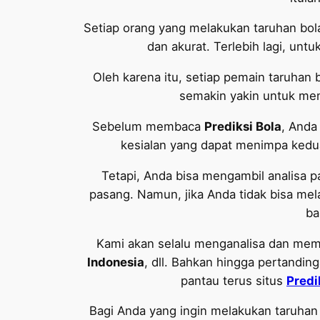
Setiap orang yang melakukan taruhan bol
dan akurat. Terlebih lagi, unt
Oleh karena itu, setiap pemain taruhan b
semakin yakin untuk me
Sebelum membaca
Prediksi Bola
, Anda
kesialan yang dapat menimpa kedua
Tetapi, Anda bisa mengambil analisa 
pasang. Namun, jika Anda tidak bisa mel
ba
Kami akan selalu menganalisa dan memb
Indonesia
, dll. Bahkan hingga pertandin
pantau terus situs
Predi
Bagi Anda yang ingin melakukan taruha