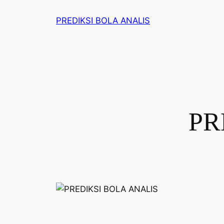
Lewati
PREDIKSI BOLA ANALIS
ke
konten
PR