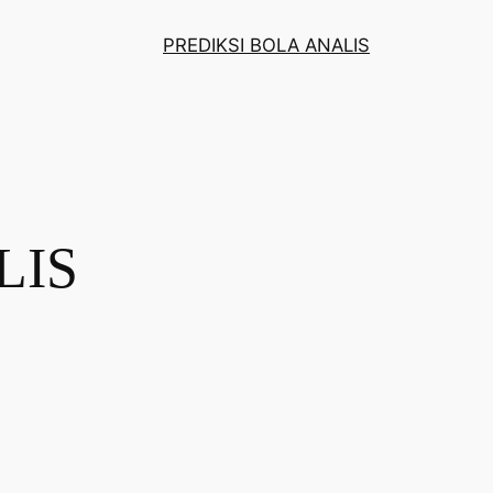
PREDIKSI BOLA ANALIS
LIS