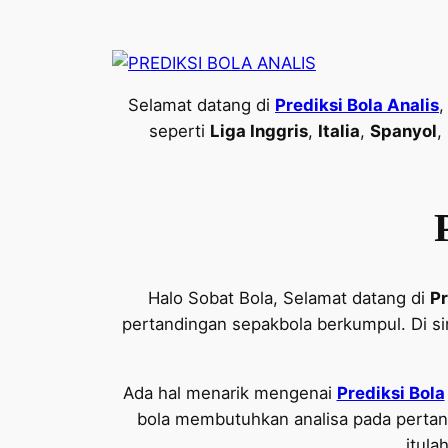
Selamat datang di
Prediksi Bola Analis
,
seperti
Liga Inggris
,
Italia
,
Spanyol
,
Halo Sobat Bola, Selamat datang di
Pr
pertandingan sepakbola berkumpul. Di sin
Ada hal menarik mengenai
Prediksi Bola
bola membutuhkan analisa pada pertand
itula