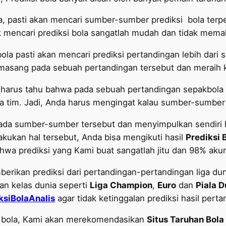
a, pasti akan mencari sumber-sumber prediksi bola terp
uk mencari prediksi bola sangatlah mudah dan tidak mema
ola pasti akan mencari prediksi pertandingan lebih dari 
masang pada sebuah pertandingan tersebut dan meraih 
 harus tahu bahwa pada sebuah pertandingan sepakbola 
 tim. Jadi, Anda harus mengingat kalau sumber-sumber 
pada sumber-sumber tersebut dan menyimpulkan sendiri h
akukan hal tersebut, Anda bisa mengikuti hasil
Prediksi 
hwa prediksi yang Kami buat sangatlah jitu dan 98% akur
erikan prediksi dari pertandingan-pertandingan liga dun
gan kelas dunia seperti
Liga Champion
,
Euro
dan
Piala D
ksiBolaAnalis
agar tidak ketinggalan prediksi hasil pert
n bola, Kami akan merekomendasikan
Situs Taruhan Bol