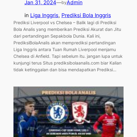
Jan 31, 2024
—
Admin
by
in
Liga Inggris
, 
Prediksi Bola Inggris
Prediksi Liverpool vs Chelsea – Balik lagi di Prediksi
Bola Analis yang memberikan Prediksi Akurat dan Jitu
dari pertandingan Sepakbola Dunia. Kali ini,
PrediksiBolaAnalis akan memprediksi pertandingan
Liga Inggris antara Tuan Rumah Liverpool menjamu
Chelsea di Anfield. Tapi sebelum itu. jangan lupa untuk
kunjungi terus Situs prediksibolaanalis.com biar Kalian
tidak ketinggalan dan bisa mendapatkan Prediksi…